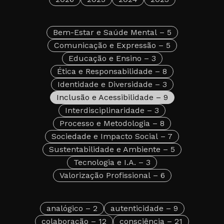
Bem-Estar e Saúde Mental
– 5
Comunicação e Expressão
– 5
Educação e Ensino
– 3
Ética e Responsabilidade
– 8
Identidade e Diversidade
– 3
Inclusão e Acessibilidade
– 9
Interdisciplinaridade
– 3
Processo e Metodologia
– 8
Sociedade e Impacto Social
– 7
Sustentabilidade e Ambiente
– 5
Tecnologia e I.A.
– 3
Valorização Profissional
– 6
analógico
– 2
autenticidade
– 9
colaboração
– 12
consciência
– 21