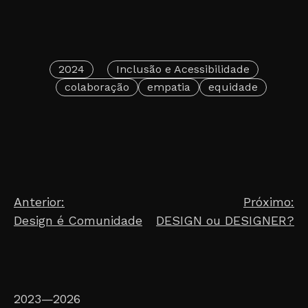
2024
Inclusão e Acessibilidade
colaboração
empatia
equidade
Post
Anterior:
Próximo:
Design é Comunidade
DESIGN ou DESIGNER?
navigation
2023—
2026