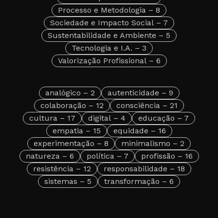
Processo e Metodologia
– 8
Sociedade e Impacto Social
– 7
Sustentabilidade e Ambiente
– 5
Tecnologia e I.A.
– 3
Valorização Profissional
– 6
analógico
– 2
autenticidade
– 9
colaboração
– 12
consciência
– 21
cultura
– 17
digital
– 4
educação
– 7
empatia
– 15
equidade
– 16
experimentação
– 8
minimalismo
– 2
natureza
– 6
política
– 7
profissão
– 16
resistência
– 12
responsabilidade
– 18
sistemas
– 5
transformação
– 6