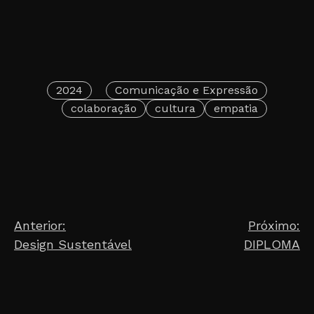
2024
Comunicação e Expressão
colaboração
cultura
empatia
Post
Anterior:
Próximo:
Design Sustentável
DIPLOMA
navigation