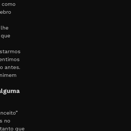
u como
rebro
 lhe
o que
estarmos
sentimos
to antes.
sanimem
 alguma
onceito”
s no
 tanto que