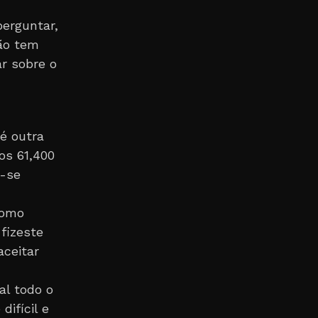
perguntar,
não tem
ar sobre o
é outra
dos 61,400
i-se
como
 fizeste
aceitar
nal todo o
difícil e