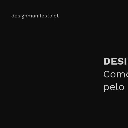
Skip
to
designmanifesto.pt
content
DESI
Como
pelo