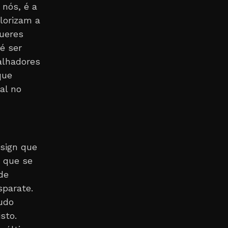
nós, é a
lorizam a
queres
 é ser
alhadores
que
al no
esign que
 que se
de
sparate.
udo
sto.