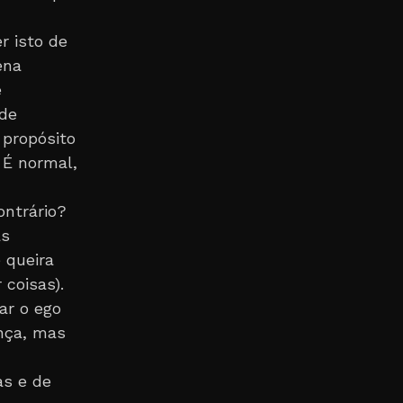
 isto de
ena
e
 de
 propósito
 É normal,
ontrário?
as
 queira
coisas).
ar o ego
ança, mas
as e de