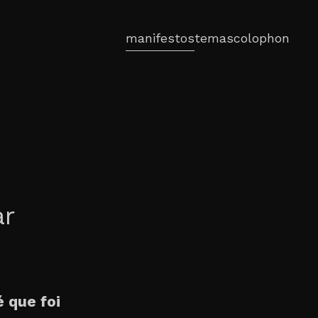
manifestos
temas
colophon
u
ar
é que foi