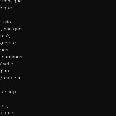
z com que
 e que
e são
, não que
ta é,
gners e
 mas
consumimos
ável e
 para
/realce a
que seja
cil,
no que