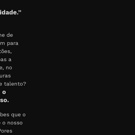
idade.”
me de
im para
tões,
oas a
e, no
uras
e talento?
 o
so.
abes que o
e o nosso
Pores