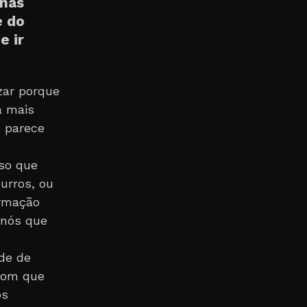
 nas
e do
e ir
zar porque
a mais
e parece
so que
urros, ou
ormação
 nós que
de de
 com que
os