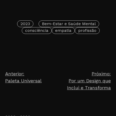
2023
Bem-Estar e Saúde Mental
consciência
empatia
profissão
Post
Anterior:
Próximo:
Paleta Universal
Por um Design que
navigation
Inclui e Transforma