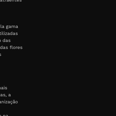
pla gama
ilizadas
o das
das flores
s
mais
as, a
anização
o na