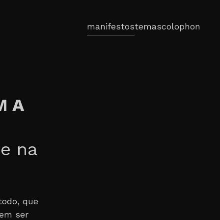
manifestos
temas
colophon
M A
 e na
todo, que
dem ser