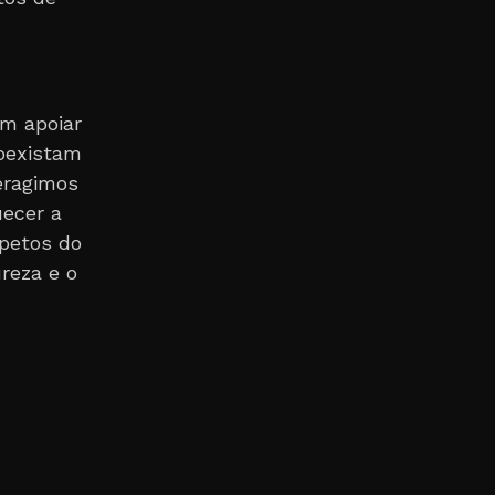
m apoiar
coexistam
eragimos
uecer a
spetos do
reza e o