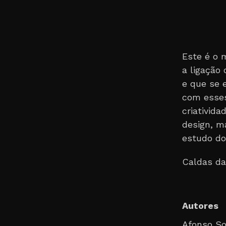
Este é o 
a ligação
e que se 
com esses
criativid
design, m
estudo d
Caldas da
Autores
Afonso S