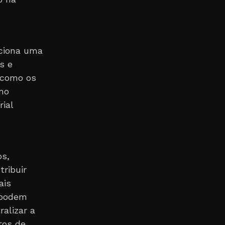
ciona uma
s e
 como os
mo
ial
os,
ribuir
ais
 podem
ralizar a
tos de