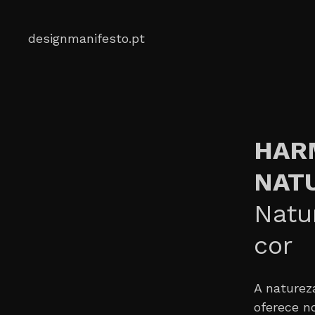
Skip
to
designmanifesto.pt
content
HAR
NAT
Natu
cor
A naturez
oferece n