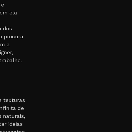
 e
com ela
a dos
o procura
om a
igner,
trabalho.
s texturas
finita de
 naturais,
ar ideias
 atraentes