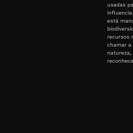
usadas pa
influenci
está manc
biodivers
recursos 
chamar a 
natureza, 
reconhece