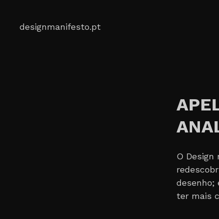
Skip
to
designmanifesto.pt
content
APE
ANA
O Design 
redescobri
desenho; 
ter mais 