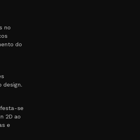
s no
cos
mento do
es
 design.
ifesta-se
gn 2D ao
as e