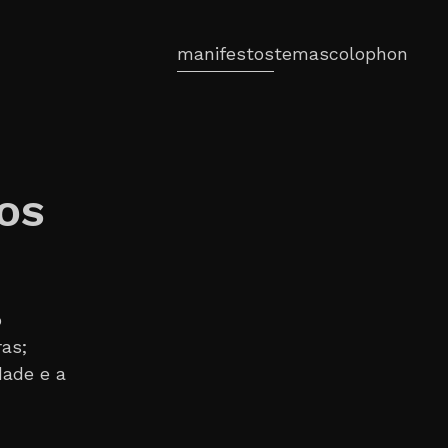
manifestos
temas
colophon
OS
o
ras;
dade e a