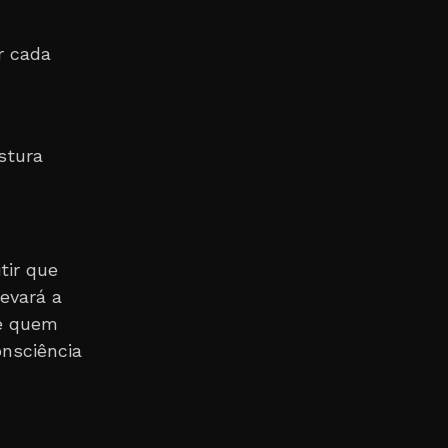
r cada
stura
tir que
evará a
de quem
onsciência